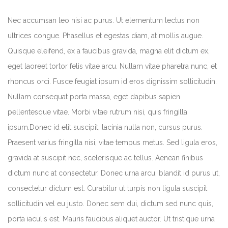
Nec accumsan leo nisi ac purus. Ut elementum lectus non
ultrices congue. Phasellus et egestas diam, at mollis augue.
Quisque eleifend, ex a faucibus gravida, magna elit dictum ex,
eget laoreet tortor felis vitae arcu. Nullam vitae pharetra nunc, et
rhoncus orci. Fusce feugiat ipsum id eros dignissim sollicitudin.
Nullam consequat porta massa, eget dapibus sapien
pellentesque vitae. Morbi vitae rutrum nisi, quis fringilla
ipsum.Donec id elit suscipit, lacinia nulla non, cursus purus.
Praesent varius fringilla nisi, vitae tempus metus. Sed ligula eros,
gravida at suscipit nec, scelerisque ac tellus. Aenean finibus
dictum nunc at consectetur. Donec urna arcu, blandit id purus ut,
consectetur dictum est. Curabitur ut turpis non ligula suscipit
sollicitudin vel eu justo. Donec sem dui, dictum sed nunc quis,
porta iaculis est. Mauris faucibus aliquet auctor. Ut tristique urna