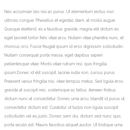
Nec accumsan leo nisi ac purus. Ut elementum lectus non
ultrices congue. Phasellus et egestas diam, at mollis augue.
Quisque eleifend, ex a faucibus gravida, magna elit dictum ex,
eget laoreet tortor felis vitae arcu. Nullam vitae pharetra nunc, et
rhoncus orci. Fusce feugiat ipsum id eros dignissim sollicitudin.
Nullam consequat porta massa, eget dapibus sapien
pellentesque vitae. Morbi vitae rutrum nisi, quis fringilla
ipsum.Donec id elit suscipit, lacinia nulla non, cursus purus.
Praesent varius fringilla nisi, vitae tempus metus. Sed ligula eros,
gravida at suscipit nec, scelerisque ac tellus. Aenean finibus
dictum nunc at consectetur. Donec urna arcu, blandit id purus ut,
consectetur dictum est. Curabitur ut turpis non ligula suscipit
sollicitudin vel eu justo. Donec sem dui, dictum sed nunc quis,
porta iaculis est. Mauris faucibus aliquet auctor. Ut tristique urna